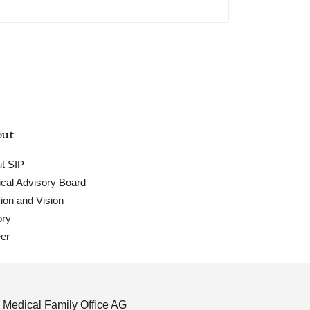
ut
t SIP
cal Advisory Board
ion and Vision
ory
er
 Medical Family Office AG