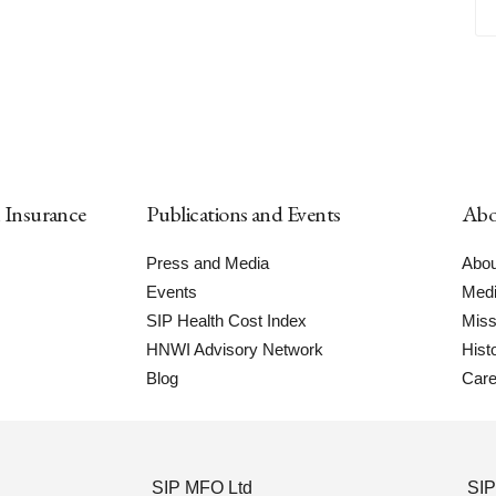
h Insurance
Publications and Events
Abo
Press and Media
Abou
Events
Medi
SIP Health Cost Index
Miss
HNWI Advisory Network
Hist
Blog
Care
SIP MFO Ltd
SIP