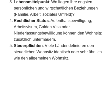
Lebensmittelpunkt
: Wo liegen Ihre engsten
persönlichen und wirtschaftlichen Beziehungen
(Familie, Arbeit, soziales Umfeld)?
Rechtlicher Status
: Aufenthaltsbewilligung,
Arbeitsvisum, Golden Visa oder
Niederlassungsbewilligung können den Wohnsitz
zusätzlich untermauern.
Steuerpflichten
: Viele Länder definieren den
steuerlichen Wohnsitz identisch oder sehr ähnlich
wie den allgemeinen Wohnsitz.
Schützen Sie, was am wichtigsten ist: Ihre
Gesundheit.
Erhalten Sie Zugang zu den besten Ärzten weltweit,
exklusiven Check-ups sowie einem engagierten
Team, das Ihre Gesundheit langfristig koordiniert.