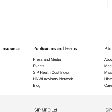
h Insurance
Publications and Events
Abo
Press and Media
Abou
Events
Medi
SIP Health Cost Index
Miss
HNWI Advisory Network
Hist
Blog
Care
SIP MFO Ltd
SIP