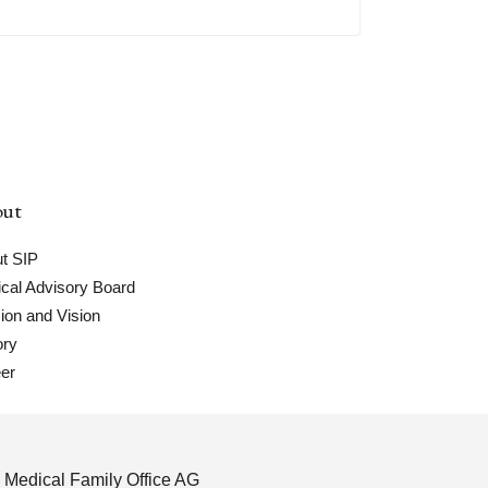
ut
t SIP
cal Advisory Board
ion and Vision
ory
er
 Medical Family Office AG