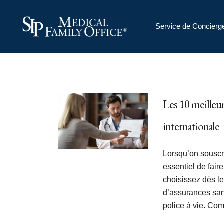
Service de Concierg
Les 10 meilleu
internationale
Lorsqu’on souscri
essentiel de fair
choisissez dès l
d’assurances sant
police à vie. C