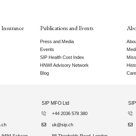
h Insurance
Publications and Events
Abo
Press and Media
Abou
Events
Medi
SIP Health Cost Index
Miss
HNWI Advisory Network
Hist
Blog
Care
SIP MFO Ltd
SIP
+44 2036 578 380
p.ch
uk@sip.ch
6, 9494 Schaan,
98 Theobalds Road, London,