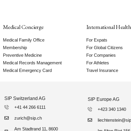
Medical Concierge
International Healt
Medical Family Office
For Expats
Membership
For Global Citizens
Preventive Medicine
For Companies
Medical Records Management
For Athletes
Medical Emergency Card
Travel Insurance
SIP Switzerland AG
SIP Europe AG
+41 44 266 6111
+423 340 1340
zurich@sip.ch
liechtenstein@si
Am Stadtrand 11, 8600
Im Alten Riet 15