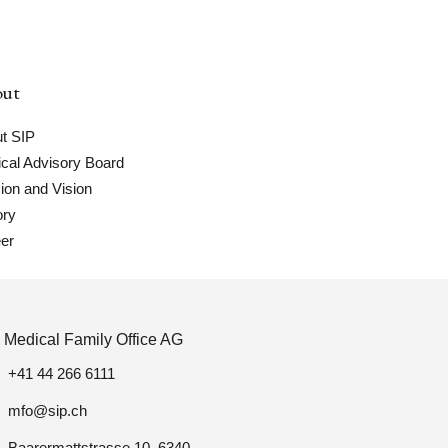
ut
t SIP
cal Advisory Board
ion and Vision
ory
er
 Medical Family Office AG
+41 44 266 6111
mfo@sip.ch
Baarermattstrasse 10, 6340