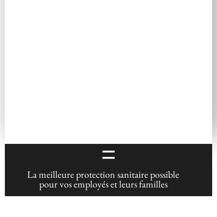
assurance maladie de vos employés
Connaissance et expertise sur la prestation des
avantages et des services de tous les assureurs
Une assistance mondiale pour choisir les
meilleures cliniques et les meilleurs spécialistes
pour les traitements
Des experts qui gèrent toutes les préoccupations
liées à la santé de vos employés
=
La meilleure protection sanitaire possible
pour vos employés et leurs familles